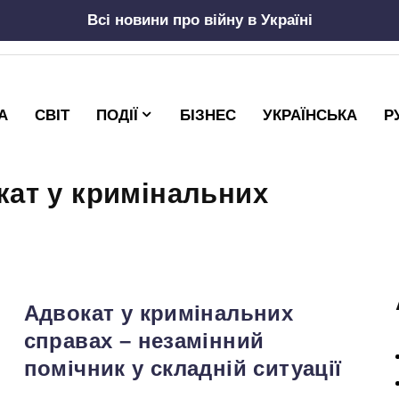
Всі новини про війну в Україні
А
СВІТ
ПОДІЇ
БІЗНЕС
УКРАЇНСЬКА
Р
кат у кримінальних
Адвокат у кримінальних
справах – незамінний
помічник у складній ситуації