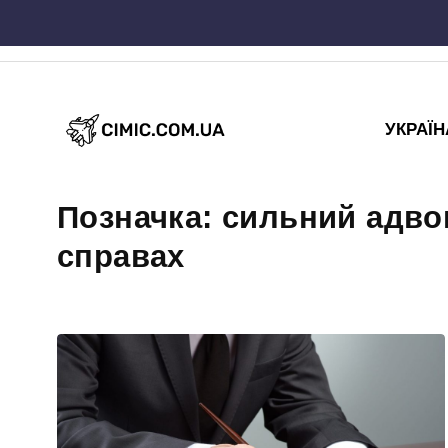
Skip
to
content
УКРАЇН
Позначка:
сильний адво
справах